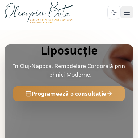
Ope
Liposucție
în Cluj-Napoca. Remodelare Corporală prin
Tehnici Moderne.
Programează o consultație