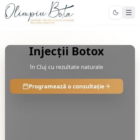
Ope
Injecții Botox
în Cluj cu rezultate naturale
Programează o consultație