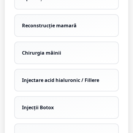
Reconstrucție mamară
Chirurgia mâinii
Injectare acid hialuronic / Fillere
Injecții Botox