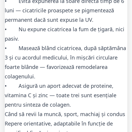
• Evită expunerea la soare directă timp de 6
luni — cicatricile proaspete se pigmentează
permanent dacă sunt expuse la UV.
• Nu expune cicatricea la fum de țigară, nici
pasiv.
• Masează blând cicatricea, după săptămâna
3 și cu acordul medicului, în mișcări circulare
foarte blânde — favorizează remodelarea
colagenului.
• Asigură un aport adecvat de proteine,
vitamina C și zinc — toate trei sunt esențiale
pentru sinteza de colagen.
Când să revii la muncă, sport, machiaj și condus
Repere orientative, adaptabile în funcție de