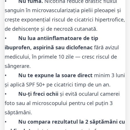
•
Nu fuma.
Nicotina reduce drastic fluxul
sanguin în microvascularizația pielii pleoapei și
crește exponențial riscul de cicatrici hipertrofice,
de dehiscențe și de necroză cutanată.
•
Nu lua antiinflamatoare de tip
ibuprofen, aspirină sau diclofenac
fără avizul
medicului, în primele 10 zile — cresc riscul de
sângerare.
•
Nu te expune la soare direct
minim 3 luni
și aplică SPF 50+ pe cicatrici timp de un an.
•
Nu-ți freci ochii
și evită ocularul camerei
foto sau al microscopului pentru cel puțin 3
săptămâni.
•
Nu compara rezultatul la 2 săptămâni cu