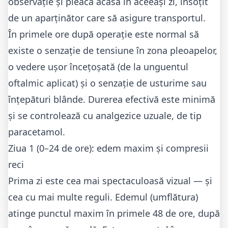
observație și pleacă acasă în aceeași zi, însoțit
de un aparținător care să asigure transportul.
În primele ore după operație este normal să
existe o senzație de tensiune în zona pleoapelor,
o vedere ușor încețoșată (de la unguentul
oftalmic aplicat) și o senzație de usturime sau
înțepături blânde. Durerea efectivă este minimă
și se controlează cu analgezice uzuale, de tip
paracetamol.
Ziua 1 (0–24 de ore): edem maxim și compresii
reci
Prima zi este cea mai spectaculoasă vizual — și
cea cu mai multe reguli. Edemul (umflătura)
atinge punctul maxim în primele 48 de ore, după