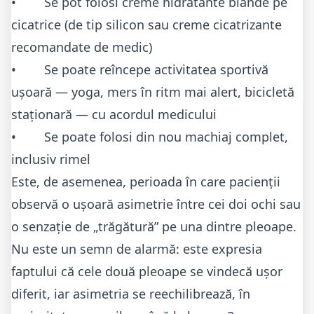
• Se pot folosi creme hidratante blânde pe
cicatrice (de tip silicon sau creme cicatrizante
recomandate de medic)
• Se poate reîncepe activitatea sportivă
ușoară — yoga, mers în ritm mai alert, bicicletă
staționară — cu acordul medicului
• Se poate folosi din nou machiaj complet,
inclusiv rimel
Este, de asemenea, perioada în care pacienții
observă o ușoară asimetrie între cei doi ochi sau
o senzație de „trăgătură” pe una dintre pleoape.
Nu este un semn de alarmă: este expresia
faptului că cele două pleoape se vindecă ușor
diferit, iar asimetria se reechilibrează, în