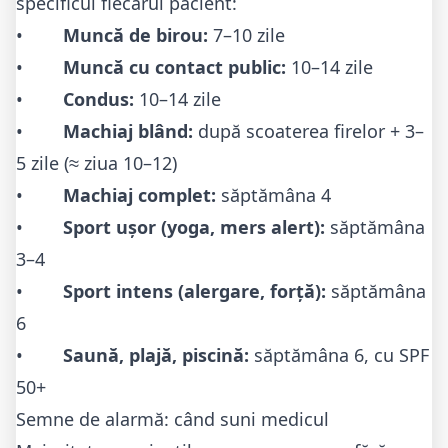
specificul fiecărui pacient:
•
Muncă de birou:
7–10 zile
•
Muncă cu contact public:
10–14 zile
•
Condus:
10–14 zile
•
Machiaj blând:
după scoaterea firelor + 3–
5 zile (≈ ziua 10–12)
•
Machiaj complet:
săptămâna 4
•
Sport ușor (yoga, mers alert):
săptămâna
3–4
•
Sport intens (alergare, forță):
săptămâna
6
•
Saună, plajă, piscină:
săptămâna 6, cu SPF
50+
Semne de alarmă: când suni medicul