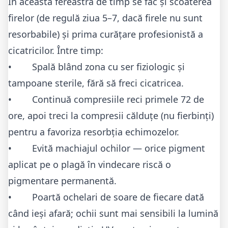
În această fereastră de timp se fac și scoaterea
firelor (de regulă ziua 5–7, dacă firele nu sunt
resorbabile) și prima curățare profesionistă a
cicatricilor. Între timp:
• Spală blând zona cu ser fiziologic și
tampoane sterile, fără să freci cicatricea.
• Continuă compresiile reci primele 72 de
ore, apoi treci la compresii călduțe (nu fierbinți)
pentru a favoriza resorbția echimozelor.
• Evită machiajul ochilor — orice pigment
aplicat pe o plagă în vindecare riscă o
pigmentare permanentă.
• Poartă ochelari de soare de fiecare dată
când ieși afară; ochii sunt mai sensibili la lumină